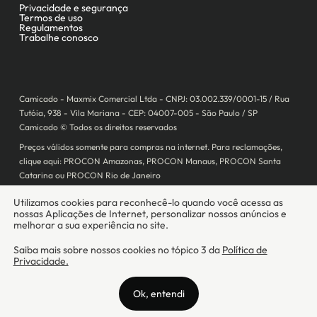
Camicado - Maxmix Comercial Ltda - CNPJ: 03.002.339/0001-15 / Rua
Tutóia, 938 - Vila Mariana - CEP: 04007-005 - São Paulo / SP
Camicado © Todos os direitos reservados
Preços válidos somente para compras na internet. Para reclamações,
clique aqui: PROCON Amazonas, PROCON Manaus, PROCON Santa
Catarina ou PROCON Rio de Janeiro
A Camicado atua como correspondente bancário da
Realize CFI
no país,
prestando os serviços de abertura de conta pós-paga (cartões de
crédito), conforme a regulação vigente.