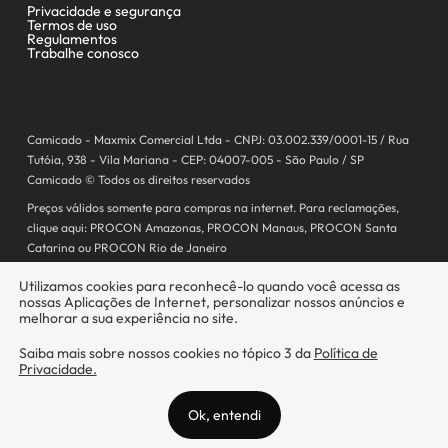
Camicado - Maxmix Comercial Ltda - CNPJ: 03.002.339/0001-15 / Rua
Tutóia, 938 - Vila Mariana - CEP: 04007-005 - São Paulo / SP
Camicado © Todos os direitos reservados
Preços válidos somente para compras na internet. Para reclamações,
clique aqui: PROCON Amazonas, PROCON Manaus, PROCON Santa
Catarina ou PROCON Rio de Janeiro
A Camicado atua como correspondente bancário da
Realize CFI
no país,
prestando os serviços de abertura de conta pós-paga (cartões de
crédito), conforme a regulação vigente.