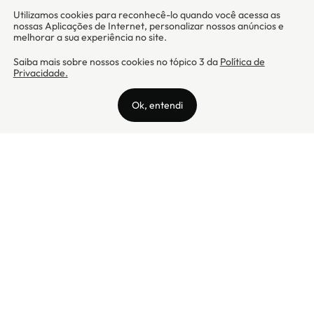
Camicado - Maxmix Comercial Ltda - CNPJ: 03.002.339/0001-15 / Rua
Tutóia, 938 - Vila Mariana - CEP: 04007-005 - São Paulo / SP
Camicado © Todos os direitos reservados
Preços válidos somente para compras na internet. Para reclamações,
clique aqui: PROCON Amazonas, PROCON Manaus, PROCON Santa
Catarina ou PROCON Rio de Janeiro
A Camicado atua como correspondente bancário da
Realize CFI
no país,
prestando os serviços de abertura de conta pós-paga (cartões de
crédito), conforme a regulação vigente.