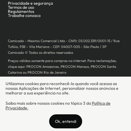
Camicado - Maxmix Comercial Ltda - CNPJ: 03.002.339/0001-15 / Rua
Tutóia, 938 - Vila Mariana - CEP: 04007-005 - São Paulo / SP
Camicado © Todos os direitos reservados
Preços válidos somente para compras na internet. Para reclamações,
clique aqui: PROCON Amazonas, PROCON Manaus, PROCON Santa
Catarina ou PROCON Rio de Janeiro
A Camicado atua como correspondente bancário da
Realize CFI
no país,
prestando os serviços de abertura de conta pós-paga (cartões de
crédito), conforme a regulação vigente.