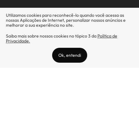
Camicado - Maxmix Comercial Ltda - CNPJ: 03.002.339/0001-15 / Rua
Tutóia, 938 - Vila Mariana - CEP: 04007-005 - São Paulo / SP
Camicado © Todos os direitos reservados
Preços válidos somente para compras na internet. Para reclamações,
clique aqui: PROCON Amazonas, PROCON Manaus, PROCON Santa
Catarina ou PROCON Rio de Janeiro
A Camicado atua como correspondente bancário da
Realize CFI
no país,
prestando os serviços de abertura de conta pós-paga (cartões de
crédito), conforme a regulação vigente.