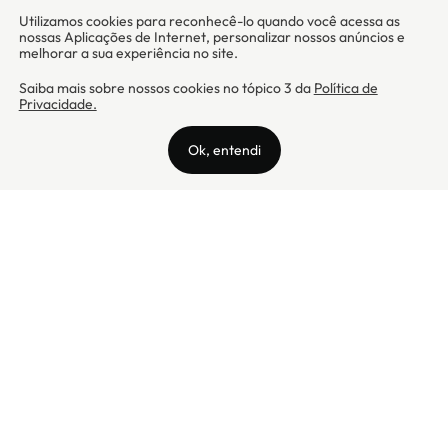
Camicado - Maxmix Comercial Ltda - CNPJ: 03.002.339/0001-15 / Rua
Tutóia, 938 - Vila Mariana - CEP: 04007-005 - São Paulo / SP
Camicado © Todos os direitos reservados
Preços válidos somente para compras na internet. Para reclamações,
clique aqui: PROCON Amazonas, PROCON Manaus, PROCON Santa
Catarina ou PROCON Rio de Janeiro
A Camicado atua como correspondente bancário da
Realize CFI
no país,
prestando os serviços de abertura de conta pós-paga (cartões de
crédito), conforme a regulação vigente.