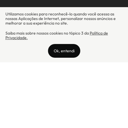
Camicado - Maxmix Comercial Ltda - CNPJ: 03.002.339/0001-15 / Rua
Tutóia, 938 - Vila Mariana - CEP: 04007-005 - São Paulo / SP
Camicado © Todos os direitos reservados
Preços válidos somente para compras na internet. Para reclamações,
clique aqui: PROCON Amazonas, PROCON Manaus, PROCON Santa
Catarina ou PROCON Rio de Janeiro
A Camicado atua como correspondente bancário da
Realize CFI
no país,
prestando os serviços de abertura de conta pós-paga (cartões de
crédito), conforme a regulação vigente.