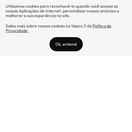
Camicado - Maxmix Comercial Ltda - CNPJ: 03.002.339/0001-15 / Rua
Tutóia, 938 - Vila Mariana - CEP: 04007-005 - São Paulo / SP
Camicado © Todos os direitos reservados
Preços válidos somente para compras na internet. Para reclamações,
clique aqui: PROCON Amazonas, PROCON Manaus, PROCON Santa
Catarina ou PROCON Rio de Janeiro
A Camicado atua como correspondente bancário da
Realize CFI
no país,
prestando os serviços de abertura de conta pós-paga (cartões de
crédito), conforme a regulação vigente.