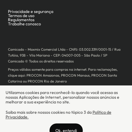
Camicado - Maxmix Comercial Ltda - CNPJ: 03.002.339/0001-15 / Rua
Tutóia, 938 - Vila Mariana - CEP: 04007-005 - São Paulo / SP
Camicado © Todos os direitos reservados
Preços válidos somente para compras na internet. Para reclamações,
clique aqui: PROCON Amazonas, PROCON Manaus, PROCON Santa
Catarina ou PROCON Rio de Janeiro
A Camicado atua como correspondente bancário da
Realize CFI
no país,
prestando os serviços de abertura de conta pós-paga (cartões de
crédito), conforme a regulação vigente.