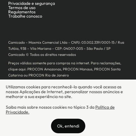
Camicado - Maxmix Comercial Ltda - CNPJ: 03.002.339/0001-15 / Rua
Tutóia, 938 - Vila Mariana - CEP: 04007-005 - São Paulo / SP
Camicado © Todos os direitos reservados
Preços válidos somente para compras na internet. Para reclamações,
clique aqui: PROCON Amazonas, PROCON Manaus, PROCON Santa
Catarina ou PROCON Rio de Janeiro
A Camicado atua como correspondente bancário da
Realize CFI
no país,
prestando os serviços de abertura de conta pós-paga (cartões de
crédito), conforme a regulação vigente.