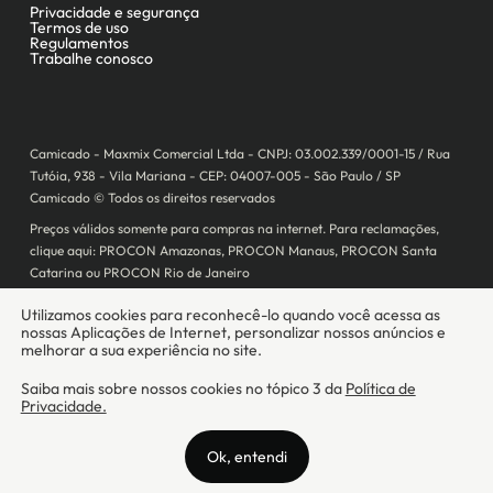
Camicado - Maxmix Comercial Ltda - CNPJ: 03.002.339/0001-15 / Rua
Tutóia, 938 - Vila Mariana - CEP: 04007-005 - São Paulo / SP
Camicado © Todos os direitos reservados
Preços válidos somente para compras na internet. Para reclamações,
clique aqui: PROCON Amazonas, PROCON Manaus, PROCON Santa
Catarina ou PROCON Rio de Janeiro
A Camicado atua como correspondente bancário da
Realize CFI
no país,
prestando os serviços de abertura de conta pós-paga (cartões de
crédito), conforme a regulação vigente.