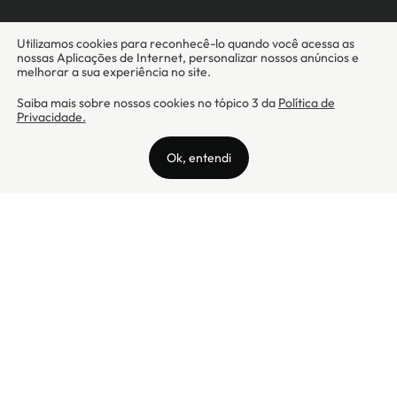
Camicado - Maxmix Comercial Ltda - CNPJ: 03.002.339/0001-15 / Rua
Tutóia, 938 - Vila Mariana - CEP: 04007-005 - São Paulo / SP
Camicado © Todos os direitos reservados
Preços válidos somente para compras na internet. Para reclamações,
clique aqui: PROCON Amazonas, PROCON Manaus, PROCON Santa
Catarina ou PROCON Rio de Janeiro
A Camicado atua como correspondente bancário da
Realize CFI
no país,
prestando os serviços de abertura de conta pós-paga (cartões de
crédito), conforme a regulação vigente.